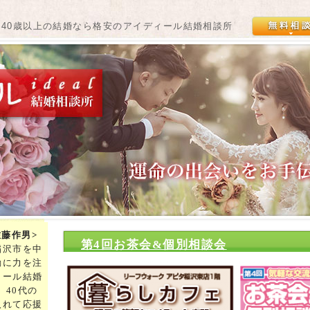
、40歳以上の結婚なら格安のアイディール結婚相談所
佐藤作男>
第4回お茶会&個別相談会
稲沢市を中
動に力を注
ィール結婚
、40代の
入れて応援