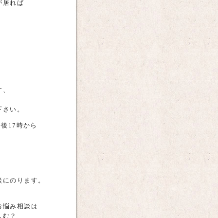
が居れば
す、
下さい。
後17時から
談にのります。
お悩み相談は
しむ？