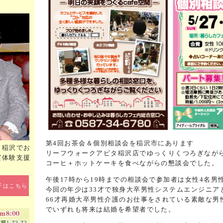
第4回お茶会＆個別相談会を稲沢市にあります
タ稲沢でお
リーフウォークアピタ稲沢店でゆっくりくつろぎなが
実体験支援
コーヒ＋ホットケーキを食べながらの懇談会でした。
午後17時から19時までの相談会で参加者は女性4名男
子はこちら
今回の年少は33才で独身大卒男性システムエンジニア
66才再婚大卒男性介護のお仕事をされている素敵な男
でいずれも将来は結婚を希望者でした。