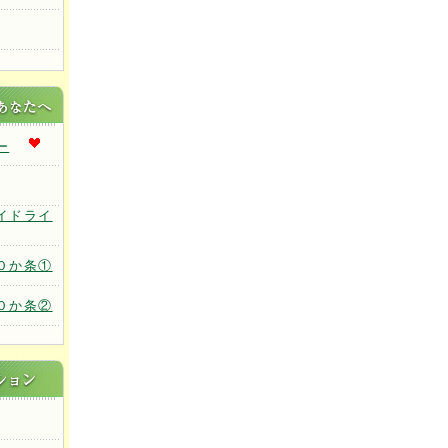
ー
イドライ
０か条①
０か条②