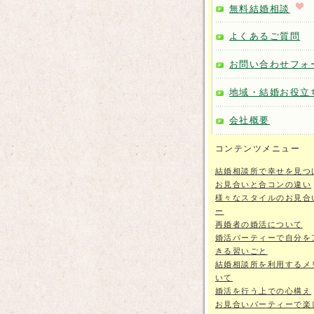
無料結婚相談
よくあるご質問
お問い合わせフォ
地域・結婚お役立
会社概要
コンテンツメニュー
結婚相談所で幸せを見つ
お見合いと合コンの違い
様々なスタイルのお見合
ー
再婚者の婚活について
婚活パーティーで自分を
きる習いごと
結婚相談所を利用するメ
いて
婚活を行う上での心構え
お見合いパーティーで楽