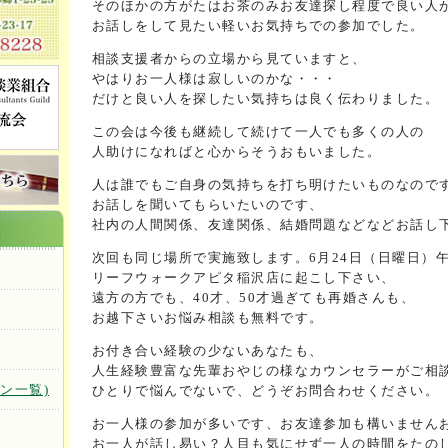
そのほかの方がたはお茶のみお友達探し程度で良い人
お話しをして見たい軽いお気持ちでの参加でした。
相談支援者からの立場から見ていますと、
やはりお一人様は寂しいのかな・・・
だけと良い人を探したい気持ちは良く伝わりました。
この会は今後も継続して続けて一人でも多くの人の
人助けになればと心からそうおもいました。
人は誰でもご自身の気持ちを打ち明けたいものなので
お話しを聞いてもらいたいのです、
社内の人間関係、友達関係、結婚問題などなどお話し
次回も同じ場所で実施致します。6月24日（日曜日）午
リーフウォークアピタ稲沢店に起こし下さい、
遠方の方でも、40才、50才過ぎても再婚さんも、
お越下さいお悩み相談も無料です。
お付き合い経験の少ないあなたも、
人生経験豊富な先輩おやじの様なカウンセラーがご相
ン一覧)
ひとりで悩んでないで、どうぞお問合わせください。
お一人様の参加が多いです、お友達参加も構いません
お一人が話し易い？人目も気にせず一人の時間をたの