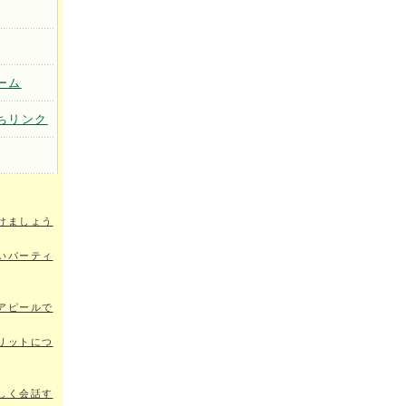
ーム
ちリンク
けましょう
いパーティ
アピールで
リットにつ
しく会話す