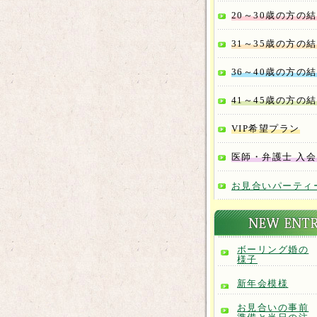
20～30歳の方の
31～35歳の方の
36～40歳の方の
41～45歳の方の
VIP希望プラン
医師・弁護士 入
お見合いパーティ
ボーリング婚の
様子
新年会模様
お見合いの事前