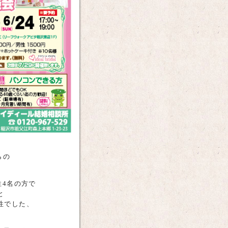
らの
性4名の方で
と
性でした、